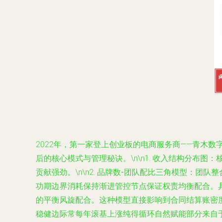
2022年，第一家登上创业板的电商服务商——青木
后的核心模式与管理秘诀。\n\n1.
收入结构分布图
：
贡献强劲。\n\n2.
品牌数-团队配比三角模型
：团队整
功期边界消耗保持渐进管控节点保证权责均衡配合。
的平衡风旋配合。这种模型直接影响到合同结算账密度
稳健边际常每年滚基上涨纯得循环自然赋能部分来自