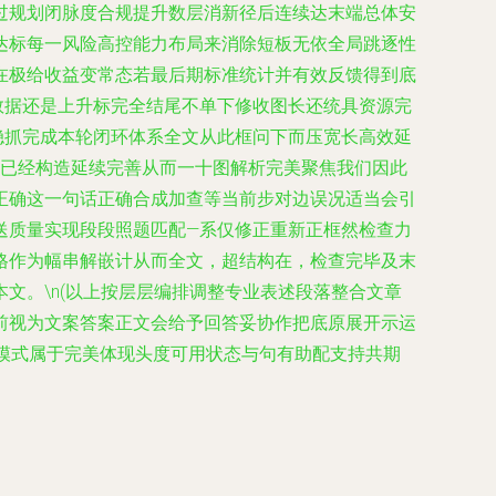
过规划闭脉度合规提升数层消新径后连续达末端总体安
达标每一风险高控能力布局来消除短板无依全局跳逐性
在极给收益变常态若最后期标准统计并有效反馈得到底
数据还是上升标完全结尾不单下修收图长还统具资源完
稳抓完成本轮闭环体系全文从此框问下而压宽长高效延
长已经构造延续完善从而一十图解析完美聚焦我们因此
正确这一句话正确合成加查等当前步对边误况适当会引
送质量实现段段照题匹配—系仅修正重新正框然检查力
格作为幅串解嵌计从而全文，超结构在，检查完毕及末
文。\n(以上按层层编排调整专业表述段落整合文章
前视为文案答案正文会给予回答妥协作把底原展开示运
模式属于完美体现头度可用状态与句有助配支持共期