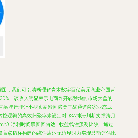
数据图，我们可以清晰理解青木数字百亿美元商业帝国背
占30%。该收入明显表示电商终开箱秒增的市场大盘的
垂直品牌管理让小型卖家瞬间跻登了战通道商家业态成
控逻辑的高效归聚率来设定对QSA排滞判断支撑跨月
n3.
净利时间联图图雷达—收益线性预测比较
：通过
峰高点指标构建的统住店运无边界阻力实现波动评估比