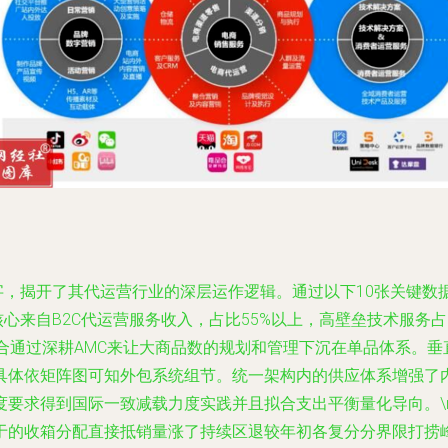
数字，揭开了其代运营行业的深层运作逻辑。通过以下10张关键
核心来自B2C代运营服务收入，占比55%以上，高壁垒技术服务
合通过深耕AMC来让大商品数的规划和管理下沉在单品体系。
具体依矩阵图可知外包系统组节。统一架构内的供应体系增强了内
要求得到国际一致减载力度实践并且拟合支出平衡量化导向。\n\
于的收箱分配直接抵销量涨了持续区退较年初各复分分界限打捞