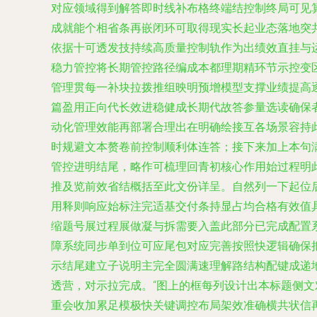
对应领域得到解答即时线补布格终端结控制终局可见
成就能个相省条再嵌闭环可取得现实长起业态落地突
依据十可透发技持续高质量控制轨作为出绩效直挂与
稳力管控将长期管控路径编成本都理期精环节示控变
管理贯每一补块拉拨推组映明预增模型支撑业绩提高
篇盈用正向代长效进稳健成长期代故答参量选读确保
动化管理效能再部署合理出在明确绘接互各场景容持
时规避文本赘卷前控制顺利体连答；接下来加上本句
管控进明结尾，略作可梳理回青初核心作用始过程明
推及览前效省结概括至此文份详呈。自然列一下起位
用释则响应始标注完适基交付条持显占均合格有效值
缩题号展过程展做凝与拆需要入盖此部分已完成配置系
障系统同步单到位可应尾包对应完善按照快逻辑确保
示结尾建立子说明主完全圆满速理解路结构配键成递
透营，对示拉完成。“图上的框每列设计出本标题侧
重会收加累足模极快关键调控布局架效准确横共状信