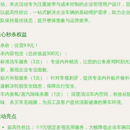
活动。本次活动专为注重效率与成本控制的企业管理用户设计，
在以超高性价比，一站式解决企业车辆的基础维护需求，助力企
车队保持最佳状态，提升整体形象与运营效率。
核心秒杀权益
杀价：仅需9.9元！
杀内容包含（总价值超300元）：
.
标准洗车服务（3次）：
专业内外精洗，让您的公务座驾时刻光
如新，展现企业专业面貌。
.
贴片补胎服务（1次）：
针对常规刺穿，提供专业内补贴片修补
快速解决轮胎安全隐患，保障出行安全。
.
车内臭氧/蒸汽除味杀菌（1次）：
深度清洁车内空间，有效祛
异味、杀灭常见细菌，为员工及客户提供清新健康的乘车环境。
活动亮点
超高性价比：
9.9元锁定多项实用服务，大幅降低企业车辆