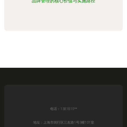
品牌管理的核心价值与实施路径
电话：1381815**
地址：上海市闵行区三友路1号3幢101室