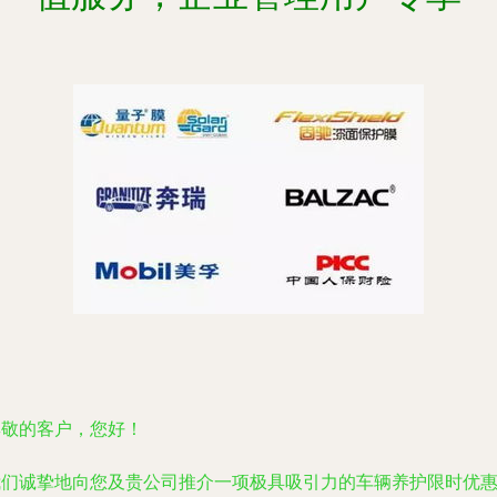
尊敬的客户，您好！
我们诚挚地向您及贵公司推介一项极具吸引力的车辆养护限时优